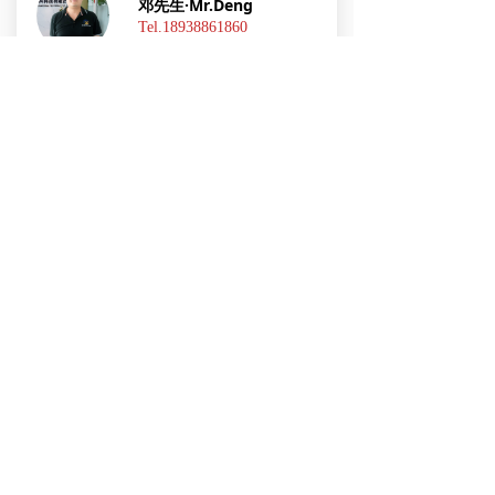
邓先生·Mr.Deng
Tel.18938861860
脚踏实地是一个立足社会的根本，也是我时刻铭
记的一句话。拥有良好的职业素质和职业操守，
能够有效解决特塑生产加工技术难题，注重合
作，具有年轻人火一样的工作热情和活力。
冯先生·Mr. Feng
Tel.17508499900
广东正浩新材料科技有限公司
18616279388
zhenghao0752@163.com
www.gdzhxcl.com